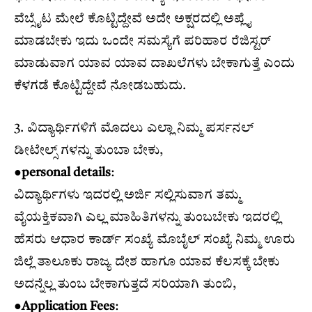
ವೆಬ್ಸೈಟ ಮೇಲೆ ಕೊಟ್ಟಿದ್ದೇವೆ ಅದೇ ಅಕ್ಷರದಲ್ಲಿ ಅಪ್ಲೈ
ಮಾಡಬೇಕು ಇದು ಒಂದೇ ಸಮಸ್ಯೆಗೆ ಪರಿಹಾರ ರೆಜಿಸ್ಟರ್
ಮಾಡುವಾಗ ಯಾವ ಯಾವ ದಾಖಲೆಗಳು ಬೇಕಾಗುತ್ತೆ ಎಂದು
ಕೆಳಗಡೆ ಕೊಟ್ಟಿದ್ದೇವೆ ನೋಡಬಹುದು.
3. ವಿದ್ಯಾರ್ಥಿಗಳಿಗೆ ಮೊದಲು ಎಲ್ಲಾ ನಿಮ್ಮ ಪರ್ಸನಲ್
ಡೀಟೇಲ್ಸ್ ಗಳನ್ನು ತುಂಬಾ ಬೇಕು,
●personal details
:
ವಿದ್ಯಾರ್ಥಿಗಳು ಇದರಲ್ಲಿ ಅರ್ಜಿ ಸಲ್ಲಿಸುವಾಗ ತಮ್ಮ
ವೈಯಕ್ತಿಕವಾಗಿ ಎಲ್ಲ ಮಾಹಿತಿಗಳನ್ನು ತುಂಬಬೇಕು ಇದರಲ್ಲಿ
ಹೆಸರು ಆಧಾರ ಕಾರ್ಡ್ ಸಂಖ್ಯೆ ಮೊಬೈಲ್ ಸಂಖ್ಯೆ ನಿಮ್ಮ ಊರು
ಜಿಲ್ಲೆ ತಾಲೂಕು ರಾಜ್ಯ ದೇಶ ಹಾಗೂ ಯಾವ ಕೆಲಸಕ್ಕೆ ಬೇಕು
ಅದನ್ನೆಲ್ಲ ತುಂಬ ಬೇಕಾಗುತ್ತದೆ ಸರಿಯಾಗಿ ತುಂಬಿ,
●
Application Fees
: