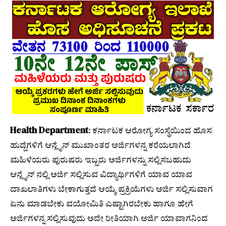
Health Department
: ಕರ್ನಾಟಕ ಆರೋಗ್ಯ ಸಂಸ್ಥೆಯಿಂದ ಹೊಸ
ಹುದ್ದೆಗಳಿಗೆ ಆನ್ಲೈನ್ ಮುಖಾಂತರ ಅರ್ಜಿಗಳನ್ನ ಕರೆಯಲಾಗಿದೆ
ಮಹಿಳೆಯರು ಪುರುಷರು ಇಬ್ಬರು ಅರ್ಜಿಗಳನ್ನು ಸಲ್ಲಿಸಬಹುದು
ಆನ್ಲೈನ್ ನಲ್ಲಿ ಅರ್ಜಿ ಸಲ್ಲಿಸುವ ವಿದ್ಯಾರ್ಥಿಗಳಿಗೆ ಯಾವ ಯಾವ
ದಾಖಲಾತಿಗಳು ಬೇಕಾಗುತ್ತದೆ ಆಯ್ಕೆ ಪ್ರಕ್ರಿಯೆಗಳು ಅರ್ಜಿ ಸಲ್ಲಿಸುವಾಗ
ಏನು ಮಾಡಬೇಕು ವಯೋಮಿತಿ ಎಷ್ಟಾಗಿರಬೇಕು ಹಾಗೂ ಹೇಗೆ
ಅರ್ಜಿಗಳನ್ನ ಸಲ್ಲಿಸುವುದು ಅದೇ ರೀತಿಯಾಗಿ ಅರ್ಜಿ ಯಾವಾಗನಿಂದ