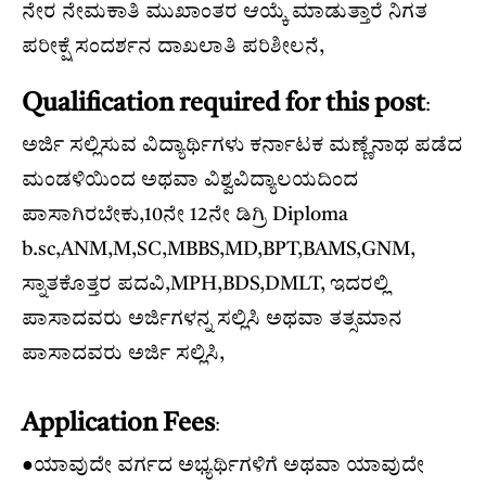
ನೇರ ನೇಮಕಾತಿ ಮುಖಾಂತರ ಆಯ್ಕೆ ಮಾಡುತ್ತಾರೆ ನಿಗತ
ಪರೀಕ್ಷೆ ಸಂದರ್ಶನ ದಾಖಲಾತಿ ಪರಿಶೀಲನೆ,
Qualification required for this post
:
ಅರ್ಜಿ ಸಲ್ಲಿಸುವ ವಿದ್ಯಾರ್ಥಿಗಳು ಕರ್ನಾಟಕ ಮಣ್ಣೆನಾಥ ಪಡೆದ
ಮಂಡಳಿಯಿಂದ ಅಥವಾ ವಿಶ್ವವಿದ್ಯಾಲಯದಿಂದ
ಪಾಸಾಗಿರಬೇಕು,10ನೇ 12ನೇ ಡಿಗ್ರಿ Diploma
b.sc,ANM,M,SC,MBBS,MD,BPT,BAMS,GNM,
ಸ್ನಾತಕೊತ್ತರ ಪದವಿ,MPH,BDS,DMLT, ಇದರಲ್ಲಿ
ಪಾಸಾದವರು ಅರ್ಜಿಗಳನ್ನ ಸಲ್ಲಿಸಿ ಅಥವಾ ತತ್ಸಮಾನ
ಪಾಸಾದವರು ಅರ್ಜಿ ಸಲ್ಲಿಸಿ,
Application Fees
:
●ಯಾವುದೇ ವರ್ಗದ ಅಭ್ಯರ್ಥಿಗಳಿಗೆ ಅಥವಾ ಯಾವುದೇ