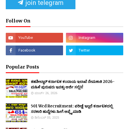
join telegram
Follow On
Popular Posts
ತಹಶೀಲ್ದಾರ್ ಕರ್ನಾಟಕ ಕಂದಾಯ ಇಲಾಖೆ ನೇಮಕಾತಿ 2026-
ಮಹಿಳೆ ಪುರುಷರು ಇವತ್ತು ಅರ್ಜಿ ಸಲ್ಲಿಸಿ!
ಮಾರ್ಚ್ 26, 2026
501 Wcd Recruitment: ಪರೀಕ್ಷೆ ಇಲ್ಲದೆ ಕರ್ನಾಟಕದಲ್ಲಿ
ಸರಕಾರಿ ಹುದ್ದೆಗಳು:ಹೀಗೆ ಅಪ್ಲೈ ಮಾಡಿ
ಡಿಸೆಂಬರ್ 05, 2025