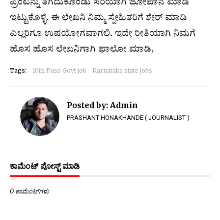
ಪ್ರಿಂಟನ್ನು ತೆಗೆದುಕೊಂಡು ಸರಿಯಾಗಿ ಜೋಪಾನ ಮಾಡಿ
ಇಟ್ಟುಕೊಳ್ಳಿ. ಈ ಲೇಖನಿ ನಿಮ್ಮ ಸ್ನೇಹಿತರಿಗೆ ಶೇರ್ ಮಾಡಿ
ಎಲ್ಲರಿಗೂ ಉಪಯೋಗವಾಗಲಿ. ಇದೇ ರೀತಿಯಾಗಿ ನಿಮಗೆ
ಹೊಸ ಹೊಸ ಲೇಖನಿಗಾಗಿ ಫಾಲೋ ಮಾಡಿ,
Tags:
10th Pass Govt job
Karnataka state jobs
Posted by:
Admin
PRASHANT HONAKHANDE ( JOURNALIST )
ಕಾಮೆಂಟ್‌‌ ಪೋಸ್ಟ್‌ ಮಾಡಿ
0 ಕಾಮೆಂಟ್‌ಗಳು