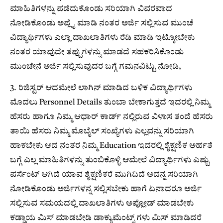
ಮಾಹಿತಿಗಳನ್ನು ಪಡೆದುಕೊಂಡು ಸರಿಯಾಗಿ ವಿವರವಾದ
ನೋಡಿಕೊಂಡು ಅಪ್ಲೈ ಮಾಡಿ ನಂತರ ಅರ್ಜಿ ಸಲ್ಲಿಸುವ ಮುಂಚೆ
ವಿದ್ಯಾರ್ಥಿಗಳು ಎಲ್ಲಾ ದಾಖಲಾತಿಗಳು ರೆಡಿ ಮಾಡಿ ಇಟ್ಕೋಬೇಕು
ನಂತರ ಯಾವುದೇ ತಪ್ಪುಗಳನ್ನು ಮಾಡದೆ ಸಹಕರಿಸಿಕೊಂಡು
ಮುಂಚೇನೆ ಅರ್ಜಿ ಸಲ್ಲಿಸುವುದರ ಬಗ್ಗೆ ಗಮನವಿಟ್ಟು ನೋಡಿ,
3. ರಿಜಿಸ್ಟರ್ ಆದಮೇಲೆ ಲಾಗಿನ್ ಮಾಡಿದ ಬಳಿಕ ವಿದ್ಯಾರ್ಥಿಗಳು
ಮೊದಲು Personnel Details ತುಂಬಾ ಬೇಕಾಗುತ್ತದೆ ಇದರಲ್ಲಿ ನಿಮ್ಮ
ಹೆಸರು ಹಾಗೂ ನಿಮ್ಮ ಆಧಾರ್ ಕಾರ್ಡ್ ನಲ್ಲಿರುವ ವಿಳಾಸ ತಂದೆ ಹೆಸರು
ತಾಯಿ ಹೆಸರು ನಿಮ್ಮ ಮೊಬೈಲ್ ಸಂಖ್ಯೆಗಳು ಎಲ್ಲವನ್ನು ಸರಿಯಾಗಿ
ಹಾಕಬೇಕು ಆದ ನಂತರ ನಿಮ್ಮ Education ಇದರಲ್ಲಿ ಶೈಕ್ಷಣಿಕ ಅರ್ಹತೆ
ಬಗ್ಗೆ ಎಲ್ಲ ಮಾಹಿತಿಗಳನ್ನು ತುಂಬಿಕೊಳ್ಳಿ ಆಮೇಲೆ ವಿದ್ಯಾರ್ಥಿಗಳು ಎಷ್ಟು
ಪರ್ಸೆಂಟ್ ಆಗಿದೆ ಯಾವ ಶೈಕ್ಷಣಿಕರೆ ಮುಗಿದಿದೆ ಅದನ್ನ ಸರಿಯಾಗಿ
ನೋಡಿಕೊಂಡು ಅರ್ಜಿಗಳನ್ನ ಸಲ್ಲಿಸಬೇಕು ಹಾಗೆ ಏನಾದರೂ ಅರ್ಜಿ
ಸಲ್ಲಿಸುವ ಸಮಯದಲ್ಲಿ ದಾಖಲಾತಿಗಳು ಅಪ್ಲೋಡ್ ಮಾಡಬೇಕು
ಕಡ್ಡಾಯ ಮಿಸ್ ಮಾಡಬೇಡಿ ಡಾಕ್ಯುಮೆಂಟ್ಸ್ ಗಳು ಮಿಸ್ ಮಾಡಿದರೆ