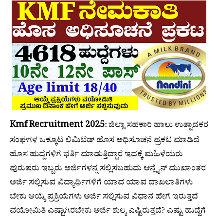
Kmf Recruitment 2025
: ಜಿಲ್ಲಾ ಸಹಕಾರಿ ಹಾಲು ಉತ್ಪಾದಕರ
ಸಂಘಗಳ ಒಕ್ಕೂಟ ಲಿಮಿಟೆಡ್ ಹೊಸ ಅಧಿಸೂಚನೆ ಪ್ರಕಟ ಮಾಡಿದೆ
ಹೊಸ ಹುದ್ದೆಗಳಿಗೆ ಭರ್ತಿ ಮಾಡುತ್ತಿದ್ದಾರೆ ಇದಕ್ಕೆ ಮಹಿಳೆಯರು
ಪುರುಷರು ಇಬ್ಬರು ಅರ್ಜಿಗಳನ್ನ ಸಲ್ಲಿಸಬಹುದು ಆನ್ಲೈನ್ ಮುಖಾಂತರ
ಅರ್ಜಿ ಸಲ್ಲಿಸುವ ವಿದ್ಯಾರ್ಥಿಗಳಿಗೆ ಯಾವ ಯಾವ ದಾಖಲಾತಿಗಳು
ಬೇಕು ಆಯ್ಕೆ ಪ್ರಕ್ರಿಯೆಗಳು ಅರ್ಜಿ ಸಲ್ಲಿಸುವ ವಿಧಾನ ಹೇಗೆ ಇರುತ್ತದೆ
ವಯೋಮಿತಿ ಎಷ್ಟಾಗಿರಬೇಕು ಅರ್ಜಿ ಶುಲ್ಕ ಎಷ್ಟಿರುತ್ತದೆ? ಎಷ್ಟು ಹುದ್ದೆಗೆ