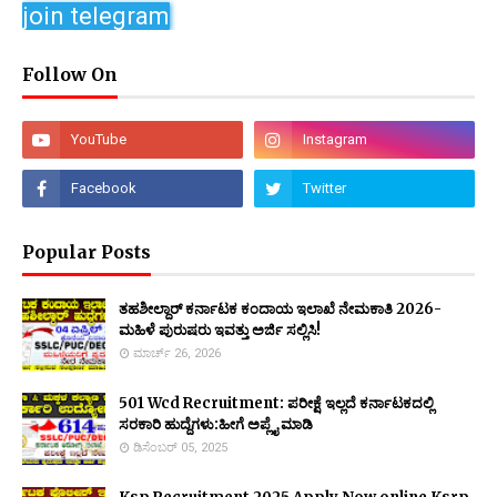
join telegram
Follow On
Popular Posts
ತಹಶೀಲ್ದಾರ್ ಕರ್ನಾಟಕ ಕಂದಾಯ ಇಲಾಖೆ ನೇಮಕಾತಿ 2026-
ಮಹಿಳೆ ಪುರುಷರು ಇವತ್ತು ಅರ್ಜಿ ಸಲ್ಲಿಸಿ!
ಮಾರ್ಚ್ 26, 2026
501 Wcd Recruitment: ಪರೀಕ್ಷೆ ಇಲ್ಲದೆ ಕರ್ನಾಟಕದಲ್ಲಿ
ಸರಕಾರಿ ಹುದ್ದೆಗಳು:ಹೀಗೆ ಅಪ್ಲೈ ಮಾಡಿ
ಡಿಸೆಂಬರ್ 05, 2025