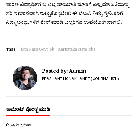
ಕಾರಣ ವಿದ್ಯಾರ್ಥಿಗಳು ಎಲ್ಲ ದಾಖಲಾತಿ ಜೊತೆಗೆ ಎಲ್ಲ ಮಾಹಿತಿಯನ್ನು
ಸರಿ ಸಮಾನವಾಗಿ ಇಟ್ಟುಕೊಳ್ಳಬೇಕು ಈ ಲೇಖನಿ ನಿಮ್ಮ ಸ್ನೇಹಿತರಿಗೆ
ನಿಮ್ಮ ಬಂಧುಗಳಿಗೆ ಶೇರ್ ಮಾಡಿ ಎಲ್ಲರಿಗೂ ಉಪಯೋಗವಾಗಲಿ,
Tags:
10th Pass Govt job
Karnataka state jobs
Posted by:
Admin
PRASHANT HONAKHANDE ( JOURNALIST )
ಕಾಮೆಂಟ್‌‌ ಪೋಸ್ಟ್‌ ಮಾಡಿ
0 ಕಾಮೆಂಟ್‌ಗಳು