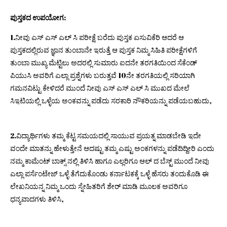
ಪುಸ್ತಕದ ಉಪಯೋಗ
:
1.ನೀವು ಎಸ್ ಎಸ್ ಎಲ್ ಸಿ ಪರೀಕ್ಷೆ ಬರೆದು ಪುಸ್ತಕ ಏಸುವಿಕೆರಿ ಆದರೆ ಆ
ಪುಸ್ತಕದಲ್ಲಿರುವ ಜ್ಞಾನ ತುಂಬಾನೇ ಇರುತ್ತೆ ಆ ಪುಸ್ತಕ ನಿಮ್ಮ ಸಿಹಿತಿ ಪರೀಕ್ಷೆಗಳಿಗೆ
ತುಂಬಾ ಮುಖ್ಯ ಮೆಟ್ಟಿಲು ಅದರಲ್ಲಿ ಸುಮಾರು ಐದನೇ ತರಗತಿಯಿಂದ ಸೆಕೆಂಡ್
ಪಿಯುಸಿ ಅವರಿಗೆ ಎಲ್ಲಾ ಪ್ರಶ್ನೆಗಳು ಬರುತ್ತವೆ 10ನೇ ತರಗತಿಯಲ್ಲಿ ಸರಿಯಾಗಿ
ಗಮನವಿಟ್ಟು ಕೇಳಿದರೆ ಮುಂದೆ ನೀವು ಎಸ್ ಎಸ್ ಎಲ್ ಸಿ ಮುಖದ ಮೇಲೆ
ಸಿಇಟಿಯಲ್ಲಿ ಒಳ್ಳೆಯ ಅಂಕವನ್ನು ಪಡೆದು ಸರಕಾರಿ ನೌಕರಿಯನ್ನು ಪಡೆಯಬಹುದು,
2.ವಿದ್ಯಾರ್ಥಿಗಳು ತಮ್ಮ ಕೆಟ್ಟ ಸಮಯದಲ್ಲಿ ಸಾಯುವ ಪ್ರಯತ್ನ ಮಾಡಬೇಡಿ ಇದೇ
ವಂದೇ ಮಾತನ್ನು ಹೇಳುತ್ತೇನೆ ಆದಷ್ಟು ತಮ್ಮ ಎಷ್ಟು ಅಂಕಗಳನ್ನು ಪಡೆದಿದ್ದೀರಿ ಎಂದು
ನಮ್ಮ ಕಾಮೆಂಟ್ ಬಾಕ್ಸ್ ನಲ್ಲಿ ತಿಳಿಸಿ ಹಾಗೂ ಎಲ್ಲರಿಗೂ ಆಲ್ ದ ಬೆಸ್ಟ್ ಮುಂದೆ ನೀವು
ಎಲ್ಲಾ ಪರ್ಸೆಂಟೇಜ್ ಒಳ್ಳೆ ತೆಗೆದುಕೊಂಡು ಕರ್ನಾಟಕಕ್ಕೆ ಒಳ್ಳೆ ಹೆಸರು ತಂದುಕೊಡಿ ಈ
ಲೇಖನಿಯನ್ನ ನಿಮ್ಮ ಒಂದು ಸ್ನೇಹಿತರಿಗೆ ಶೇರ್ ಮಾಡಿ ಮೂಲಕ ಅವರಿಗೂ
ಧನ್ಯವಾದಗಳು ತಿಳಿಸಿ,