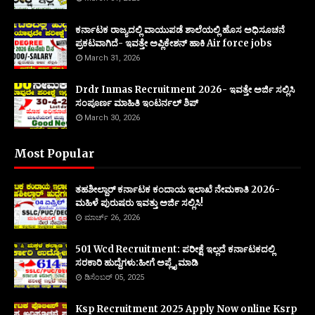
ಕರ್ನಾಟಕ ರಾಜ್ಯದಲ್ಲಿ ವಾಯುಪಡೆ ಶಾಲೆಯಲ್ಲಿ ಹೊಸ ಅಧಿಸೂಚನೆ
ಪ್ರಕಟವಾಗಿದೆ- ಇವತ್ತೇ ಅಪ್ಲಿಕೇಶನ್ ಹಾಕಿ Air force jobs
March 31, 2026
Drdr Inmas Recruitment 2026- ಇವತ್ತೇ ಅರ್ಜಿ ಸಲ್ಲಿಸಿ
ಸಂಪೂರ್ಣ ಮಾಹಿತಿ ಇಂಟರ್ನಲ್ ಶಿಪ್
March 30, 2026
Most Popular
ತಹಶೀಲ್ದಾರ್ ಕರ್ನಾಟಕ ಕಂದಾಯ ಇಲಾಖೆ ನೇಮಕಾತಿ 2026-
ಮಹಿಳೆ ಪುರುಷರು ಇವತ್ತು ಅರ್ಜಿ ಸಲ್ಲಿಸಿ!
ಮಾರ್ಚ್ 26, 2026
501 Wcd Recruitment: ಪರೀಕ್ಷೆ ಇಲ್ಲದೆ ಕರ್ನಾಟಕದಲ್ಲಿ
ಸರಕಾರಿ ಹುದ್ದೆಗಳು:ಹೀಗೆ ಅಪ್ಲೈ ಮಾಡಿ
ಡಿಸೆಂಬರ್ 05, 2025
Ksp Recruitment 2025 Apply Now online Ksrp