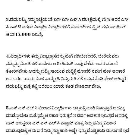
3.ದಯವಿಟ್ಟು ನಿಮ್ಮ ಇಚ್ಛೆಯಂತೆ ಎಸ್ ಎಸ್ ಎಲ್ ಸಿ ಪರೀಕ್ಷೆಯಲ್ಲಿ 75% ಆದರೆ ಎಸ್
ಸಿ ಎಸ್ ಟಿ ವರ್ಗದ ವಿದ್ಯಾರ್ಥಿ ವಿದ್ಯಾರ್ಥಿಗಳಿಗೆ ಸರ್ಕಾರದಿಂದ ಪ್ರೈಸ್ ಮನಿ ಕಾಲರ್ಶಿಪ್
ಅಂತ 15,000 ಬರುತ್ತೆ,
4.ವಿದ್ಯಾರ್ಥಿಗಳು ತಮ್ಮ ವಿದ್ಯಾಭ್ಯಾಸವನ್ನು ಹೇಗೆ ಪಡಿಬೇಕಂದರೆ, ಬೇರೆಯವರು
ನಮ್ಮನ್ನು ನೋಡಿ ಕಲಿಯಬೇಕು ಆ ರೀತಿಯಾಗಿ ನಾವು ಬೆಳೆದು ಅವರ ಮುಂದೆ
ತೋರಿಸಬೇಕು ಅದನ್ನು ಬಿಟ್ಟು ಸಾಯುವ ಮಟ್ಟಕ್ಕೆ ಹೋದರೆ ನಮನ ಹೇಳಿ ಅಂತಾರೆ
ಆದಕಾರಣ ಯಾರು ಕೂಡ ಸಾಯ್ಬೇಡಿ ನಿಮ್ಮ ಗುರಿ ಕಡೆ ಗಮನ ಕೊಡಿ ಫೇಲ್ ಆಗಿದ್ದರೆ
ದಯವಿಟ್ಟು ಮತ್ತೆ ಕಟ್ಟಿ ಬರೆಯಿರಿ ಯಾರು ಕೂಡ ಬೇಜಾರಾಗಬೇಡಿ,
5.ಎಸ್ ಎಸ್ ಎಲ್ ಸಿ ಫೇಲಾದ ವಿದ್ಯಾರ್ಥಿಗಳು ಆತ್ಮಹತ್ಯೆ ಮಾಡಿಕೊಳ್ಳುತ್ತಾರೆ ಅದನ್ನು
ಮಾಡ್ಕೋಬೇಡಿ ಮತ್ತೊಮ್ಮೆ ಅವಕಾಶ ಇರುತ್ತದೆ 3 ವರ್ಷ ಅವಕಾಶ ಇರುತ್ತದೆ ಅದರಲ್ಲಿ
ಪಾಸ್ ಆಗುತ್ತೀರಾ ಎಸ್ ಎಸ್ ಎಲ್ ಸಿ ಎಕ್ಸಾಮ್ ಮಾತ್ರ ನಿಮ್ಮ ಭವಿಷ್ಯ ನಿರ್ಧಾರ
ಮಾಡುವುದಿಲ್ಲ ಅದು ಬರೆ ನಿಮ್ಮ ಸಣ್ಣ ಹಾದಿ ಅಷ್ಟೇ ಇನ್ನು ದೊಡ್ಡ ಹಾದಿ ಮುಳುಗಡೆ ಇದೆ