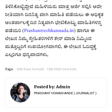
ತಿಳಿಸಿಕೊಟ್ಟಿದ್ದೇವೆ ಮಹಿಳೆಯರು ಮಾತ್ರ ಅರ್ಜಿ ಸಲ್ಲಿಸಿ ಅದೇ
ರೀತಿಯಾಗಿ ದಿನನಿತ್ಯ ವಾಗಿ ಮಾಹಿತಿ ಪಡೆಯಲು ಈ ಅಧಿಕೃತ
ಅಂತರ್ಜಾಲಕ್ಕೆ ದಿನ ನಿತ್ಯವಾಗಿ ಭೇಟಿಕೊಟ್ಟು ಮಾಹಿತಿಗಳನ್ನ
ಪಡೆಯರಿ (
Prashanttechkannada.in
) ಹಾಗೂ ಈ
ಲೇಖನ ನಿಮ್ಮ ಸ್ನೇಹಿತರಗಳಿಗೆ ಶೇರ್ ಮಾಡಿ ನಿಮ್ಮಿಂದ
ಮತ್ತೊಬ್ಬರಿಗೆ ಉಪಯೋಗವಾಗಲಿ, ಈ ಲೇಖನ ಓದಿದ್ದಕ್ಕೆ
ಎಲ್ಲರಿಗೂ ಧನ್ಯವಾದಗಳು,
Tags:
10th Pass Govt job
12th PASS Govt Jobs
Posted by:
Admin
PRASHANT HONAKHANDE ( JOURNALIST )