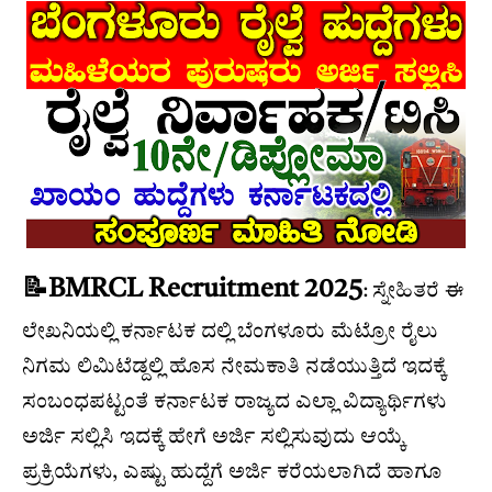
📝BMRCL Recruitment 2025
: ಸ್ನೇಹಿತರೆ ಈ
ಲೇಖನಿಯಲ್ಲಿ ಕರ್ನಾಟಕ ದಲ್ಲಿ ಬೆಂಗಳೂರು ಮೆಟ್ರೋ ರೈಲು
ನಿಗಮ ಲಿಮಿಟೆಡ್ದಲ್ಲಿ ಹೊಸ ನೇಮಕಾತಿ ನಡೆಯುತ್ತಿದೆ ಇದಕ್ಕೆ
ಸಂಬಂಧಪಟ್ಟಂತೆ ಕರ್ನಾಟಕ ರಾಜ್ಯದ ಎಲ್ಲಾ ವಿದ್ಯಾರ್ಥಿಗಳು
ಅರ್ಜಿ ಸಲ್ಲಿಸಿ ಇದಕ್ಕೆ ಹೇಗೆ ಅರ್ಜಿ ಸಲ್ಲಿಸುವುದು ಆಯ್ಕೆ
ಪ್ರಕ್ರಿಯೆಗಳು, ಎಷ್ಟು ಹುದ್ದೆಗೆ ಅರ್ಜಿ ಕರೆಯಲಾಗಿದೆ ಹಾಗೂ