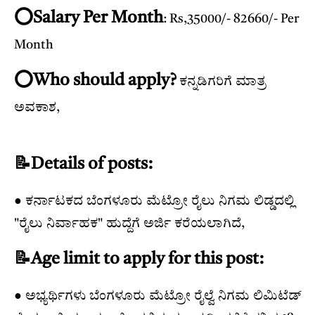
⭕️Salary Per Month
: Rs,35000/- 82660/- Per
Month
⭕️Who should apply?
ಕನ್ನಡಿಗರಿಗೆ ಮಾತ್ರ
ಅವಕಾಶ,
📝Details of posts:
● ಕರ್ನಾಟಕದ ಬೆಂಗಳೂರು ಮೆಟ್ರೋ ರೈಲು ನಿಗಮ ಲಿಡ್ಡದಲ್ಲಿ
"ರೈಲು ನಿರ್ವಾಹಕ" ಹುದ್ದೆಗೆ ಅರ್ಜಿ ಕರೆಯಲಾಗಿದೆ,
📝Age limit to apply for this post:
● ಅಭ್ಯರ್ಥಿಗಳು ಬೆಂಗಳೂರು ಮೆಟ್ರೋ ರೈಲ್ವೆ ನಿಗಮ ಲಿಮಿಟೆಡ್