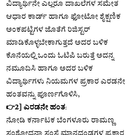
ವಿದ್ಯಾರ್ಥಿನೇ ಎಲ್ಲರೂ ದಾಖಲೆಗಳ ಸಮೇತ
ಆಧಾರ ಕಾರ್ಡ್ ಹಾಗೂ ಫೋಟೋ ಶೈಕ್ಷಣಿಕ
ಅಂಕಪಟ್ಟಿಗಳ ಜೊತೆಗೆ ರಿಜಿಸ್ಟರ್
ಮಾಡಿಕೊಳ್ಳಬೇಕಾಗುತ್ತದೆ ಅದರ ಬಳಿಕ
ಕೊನೆಯಲ್ಲಿ ಒಂದು ಓಟಿಪಿ ಬರುತ್ತೆ ಅದನ್ನ
ನಮೂದಿಸಿ ಹಾಗೂ ಅದರ ಬಳಿಕ
ವಿದ್ಯಾರ್ಥಿಗಳು ನಿಯಮಗಳ ಪ್ರಕಾರ ಎರಡನೇ
ಹಂತವನ್ನು ಪೂರ್ಣಗೊಳಿಸಿ,
👉2] ಎರಡನೇ ಹಂತ
:
ನೋಡಿ ಕರ್ನಾಟಕ ಬೆಂಗಳೂರು ರಾಮಣ್ಣ
ಸಂಶೋಧನಾ ಸಂಸ್ಥೆ ಮಾನದಂಡಗಳ ಪ್ರಕಾರ