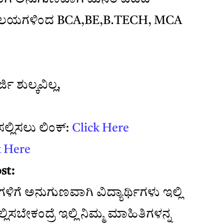
್ಯಾಲಯಗಳಿಂದ BCA,BE,B.TECH, MCA
ಿ ಶುಲ್ಕವಿಲ್ಲ,
ಲ್ಲಿಸಲು ಲಿಂಕ್:
Click Here
k Here
st:
ೆ ಅನುಗುಣವಾಗಿ ವಿದ್ಯಾರ್ಥಿಗಳು ಇಲ್ಲಿ
ಲ್ಲಿಸಬೇಕಂದ್ರೆ ಇಲ್ಲಿ ನಿಮ್ಮ ಮಾಹಿತಿಗಳನ್ನ