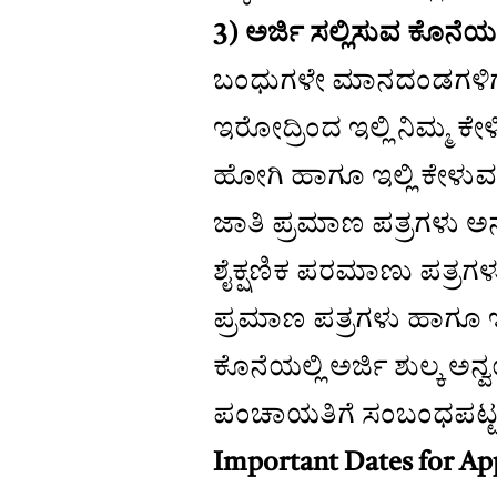
3) ಅರ್ಜಿ ಸಲ್ಲಿಸುವ ಕೊನೆ
ಬಂಧುಗಳೇ ಮಾನದಂಡಗಳಿಗ
ಇರೋದ್ರಿಂದ ಇಲ್ಲಿ ನಿಮ್ಮ ಕೇ
ಹೋಗಿ ಹಾಗೂ ಇಲ್ಲಿ ಕೇಳುವ
ಜಾತಿ ಪ್ರಮಾಣ ಪತ್ರಗಳು ಅ
ಶೈಕ್ಷಣಿಕ ಪರಮಾಣು ಪತ್ರಗಳು
ಪ್ರಮಾಣ ಪತ್ರಗಳು ಹಾಗೂ ಇತ
ಕೊನೆಯಲ್ಲಿ ಅರ್ಜಿ ಶುಲ್ಕ ಅನ್ವ
ಪಂಚಾಯತಿಗೆ ಸಂಬಂಧಪಟ್ಟಂ
Important Dates for Ap