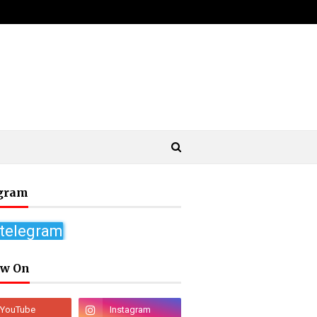
gram
 telegram
ow On