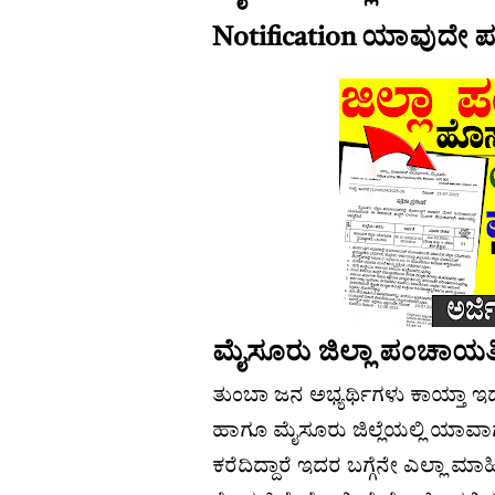
Notification ಯಾವುದೇ ಪರೀಕ್
ಮೈಸೂರು ಜಿಲ್ಲಾ ಪಂಚಾಯತ
ತುಂಬಾ ಜನ ಅಭ್ಯರ್ಥಿಗಳು ಕಾಯ್ತಾ ಇದ
ಹಾಗೂ ಮೈಸೂರು ಜಿಲ್ಲೆಯಲ್ಲಿ ಯಾವಾಗ 
ಕರೆದಿದ್ದಾರೆ ಇದರ ಬಗ್ಗೆನೇ ಎಲ್ಲಾ ಮ