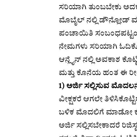
ಸರಿಯಾಗಿ ತುಂಬಬೇಕು ಅದಕ್ಕ
ಮೊಬೈಲ್ ನಲ್ಲಿ ಡೌನ್ಲೋಡ್ ಮ
ಪಂಚಾಯಿತಿ ಸಂಬಂಧಪಟ್ಟಂತೆ ಎ
ನೇಮಗಳು ಸರಿಯಾಗಿ ಓದಿಕೊಳ್
ಆನ್ಲೈನ್ ನಲ್ಲಿ ಅವಕಾಶ ಕೊ
ಮತ್ತು ಕೊನೆಯ ಹಂತ ಈ ರೀತಿಯ
1) ಅರ್ಜಿ ಸಲ್ಲಿಸುವ ಮೊದ
ವೀಕ್ಷಕರೆ ಆಗಲೇ ತಿಳಿಸಿಕೊಟ್
ಬಳಿಕ ಮೊದಲಿಗೆ ಮಾಡೋ ಕೆಲ
ಅರ್ಜಿ ಸಲ್ಲಿಸಬೇಕಾದರೆ ರಿಜ