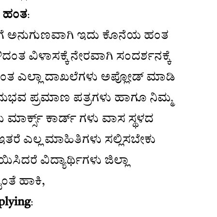
ಯ ಹಂತ
:
ೆ ಅನುಗುಣವಾಗಿ ಇದು ಕೊನೆಯ ಹಂತ
ಳಿದಂತ ವಿಳಾಸಕ್ಕೆ ನೇರವಾಗಿ ಸಂದರ್ಶನಕ್ಕೆ
ಂತ ಎಲ್ಲಾ ದಾಖಲೆಗಳು ಅಪ್ಲೋಡ್ ಮಾಡಿ
ನುಭವ ಪ್ರಮಾಣ ಪತ್ರಗಳು ಹಾಗೂ ನಿಮ್ಮ
 ಮಾರ್ಕ್ಸ್ ಕಾರ್ಡ್ ಗಳು ವಾಸ ಸ್ಥಳದ
ರೆ ಎಲ್ಲ ಮಾಹಿತಿಗಳು ಸಲ್ಲಿಸಬೇಕು
ಯಿಸಿದರೆ ವಿದ್ಯಾರ್ಥಿಗಳು ಜಿಲ್ಲಾ
ತೆ ಹಾಕಿ,
plying
: