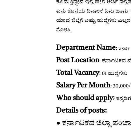
ಕೊಡುತ್ತಿದ್ದೇವೆ ಇಲ್ಲಿ ಹೇಗೆ ಅರ್ಜಿ ಸಲ
ಏನು ಕೊನೆಯ ದಿನಾಂಕ ಏನು ಹಾಗು ಇದ
ಯಾವ ಜಿಲ್ಲೆಗೆ ಎಷ್ಟು ಹುದ್ದೆಗಳು ಎಲ
ನೋಡಿ,
Department Name
: ಕರ್
Post Location
: ಕರ್ನಾಟಕದ ಮೈ
Total Vacancy
: 01 ಹುದ್ದೆಗಳು
Salary Per Month
: 30,000
Who should apply
? ಕನ್ನಡ
Details of posts:
● ಕರ್ನಾಟಕದ ಜಿಲ್ಲಾ ಪಂಚ