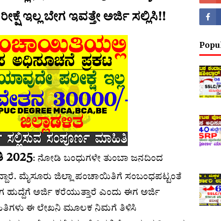
ಷೆ ಇಲ್ಲ ಬೇಗ ಇವತ್ತೇ ಅರ್ಜಿ ಸಲ್ಲಿಸಿ!!
Popu
ಿ 2025
: ನೋಡಿ ಬಂಧುಗಳೇ ತುಂಬಾ ಜನದಿಂದ
್ದಾರೆ. ಮೈಸೂರು ಜಿಲ್ಲಾ ಪಂಚಾಯಿತಿಗೆ ಸಂಬಂಧಪಟ್ಟಂತೆ
ಹುದ್ದೆಗೆ ಅರ್ಜಿ ಕರೆಯುತ್ತಾರೆ ಎಂದು ಈಗ ಅರ್ಜಿ
ಾಹಿತಿಗಳು ಈ ಲೇಖನಿ ಮೂಲಕ ನಿಮಗೆ ತಿಳಿಸಿ