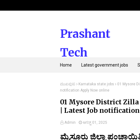
Prashant
Tech
Home
Latest government jobs
Kannada
ಮುಖಪುಟ
Karnataka state jobs
01 Mysore Di
notification Apply Now online
01 Mysore District Zill
| Latest Job notificati
Admin
ಆಗಸ್ಟ್ 01, 2025
ಮೈಸೂರು ಜಿಲ್ಲಾ ಪಂಚಾಯಿತಿ