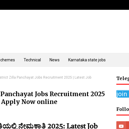
Schemes
Technical
News
Karnataka state jobs
strict Zilla Panchayat Jobs Recruitment 2025 | Latest Job
Tele
a Panchayat Jobs Recruitment 2025
join
on Apply Now online
Foll
ಯಲ್ಲಿ ನೇಮಕಾತಿ 2025: Latest Job