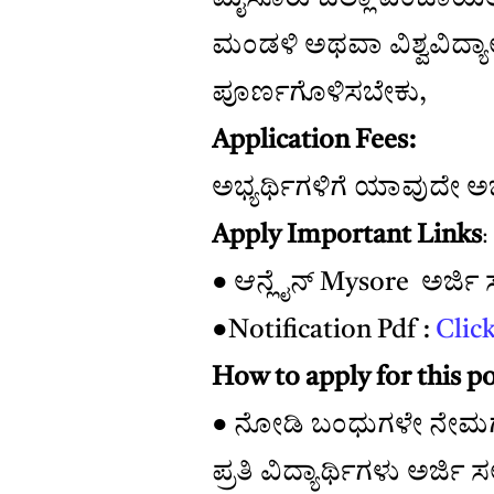
ಮಂಡಳಿ ಅಥವಾ ವಿಶ್ವವಿದ
ಪೂರ್ಣಗೊಳಿಸಬೇಕು,
Application Fees:
ಅಭ್ಯರ್ಥಿಗಳಿಗೆ ಯಾವುದೇ ಅರ್ಜ
Apply Important Links
:
● ಆನ್ಲೈನ್ Mysore ಅರ್ಜಿ ಸ
●Notification Pdf :
Clic
How to apply for this po
● ನೋಡಿ ಬಂಧುಗಳೇ ನೇಮಗಳಿಗ
ಪ್ರತಿ ವಿದ್ಯಾರ್ಥಿಗಳು ಅರ್ಜಿ ಸ