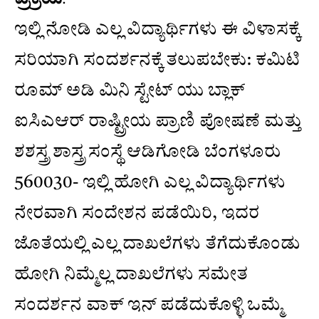
ಇಲ್ಲಿ ನೋಡಿ ಎಲ್ಲ ವಿದ್ಯಾರ್ಥಿಗಳು ಈ ವಿಳಾಸಕ್ಕೆ
ಸರಿಯಾಗಿ ಸಂದರ್ಶನಕ್ಕೆ ತಲುಪಬೇಕು: ಕಮಿಟಿ
ರೂಮ್ ಅಡಿ ಮಿನಿ ಸ್ಟೇಟ್ ಯು ಬ್ಲಾಕ್
ಐಸಿಎಆರ್ ರಾಷ್ಟ್ರೀಯ ಪ್ರಾಣಿ ಪೋಷಣೆ ಮತ್ತು
ಶಶಸ್ತ್ರ ಶಾಸ್ತ್ರ ಸಂಸ್ಥೆ ಆಡಿಗೋಡಿ ಬೆಂಗಳೂರು
560030- ಇಲ್ಲಿ ಹೋಗಿ ಎಲ್ಲ ವಿದ್ಯಾರ್ಥಿಗಳು
ನೇರವಾಗಿ ಸಂದೇಶನ ಪಡೆಯಿರಿ, ಇದರ
ಜೊತೆಯಲ್ಲಿ ಎಲ್ಲ ದಾಖಲೆಗಳು ತೆಗೆದುಕೊಂಡು
ಹೋಗಿ ನಿಮ್ಮೆಲ್ಲ ದಾಖಲೆಗಳು ಸಮೇತ
ಸಂದರ್ಶನ ವಾಕ್ ಇನ್ ಪಡೆದುಕೊಳ್ಳಿ ಒಮ್ಮೆ