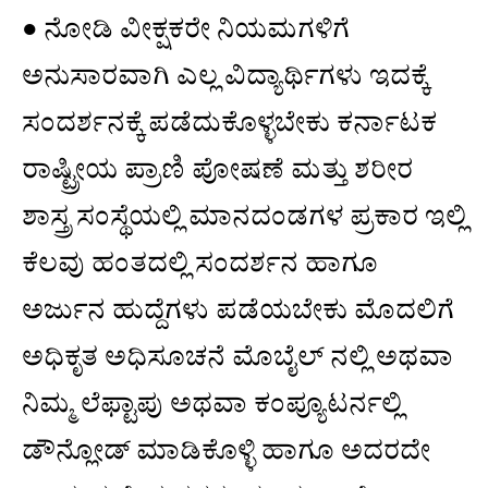
● ನೋಡಿ ವೀಕ್ಷಕರೇ ನಿಯಮಗಳಿಗೆ
ಅನುಸಾರವಾಗಿ ಎಲ್ಲ ವಿದ್ಯಾರ್ಥಿಗಳು ಇದಕ್ಕೆ
ಸಂದರ್ಶನಕ್ಕೆ ಪಡೆದುಕೊಳ್ಳಬೇಕು ಕರ್ನಾಟಕ
ರಾಷ್ಟ್ರೀಯ ಪ್ರಾಣಿ ಪೋಷಣೆ ಮತ್ತು ಶರೀರ
ಶಾಸ್ತ್ರ ಸಂಸ್ಥೆಯಲ್ಲಿ ಮಾನದಂಡಗಳ ಪ್ರಕಾರ ಇಲ್ಲಿ
ಕೆಲವು ಹಂತದಲ್ಲಿ ಸಂದರ್ಶನ ಹಾಗೂ
ಅರ್ಜುನ ಹುದ್ದೆಗಳು ಪಡೆಯಬೇಕು ಮೊದಲಿಗೆ
ಅಧಿಕೃತ ಅಧಿಸೂಚನೆ ಮೊಬೈಲ್ ನಲ್ಲಿ ಅಥವಾ
ನಿಮ್ಮ ಲೆಫ್ಟಾಪು ಅಥವಾ ಕಂಪ್ಯೂಟರ್ನಲ್ಲಿ
ಡೌನ್ಲೋಡ್ ಮಾಡಿಕೊಳ್ಳಿ ಹಾಗೂ ಅದರದೇ