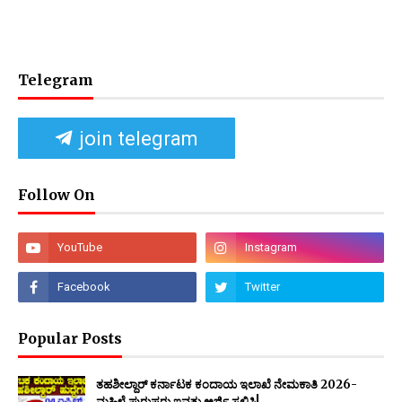
Telegram
join telegram
Follow On
Popular Posts
ತಹಶೀಲ್ದಾರ್ ಕರ್ನಾಟಕ ಕಂದಾಯ ಇಲಾಖೆ ನೇಮಕಾತಿ 2026-
ಮಹಿಳೆ ಪುರುಷರು ಇವತ್ತು ಅರ್ಜಿ ಸಲ್ಲಿಸಿ!