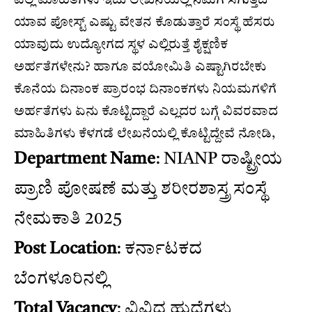
ಯಾವ ಪೋಸ್ಟ್ ಎಷ್ಟು ವೇತನ ಕೊಡುತ್ತಾರೆ ಸಂಸ್ಥೆ ಹೆಸರು
ಯಾವುದು ಉದ್ಯೋಗದ ಸ್ಥಳ ಎಲ್ಲಿರುತ್ತೆ ಶೈಕ್ಷಣಿಕ
ಅರ್ಹತೆಗಳೇನು? ಹಾಗೂ ವಯೋಮಿತಿ ಎಷ್ಟಾಗಿರಬೇಕು
ಕೊನೆಯ ದಿನಾಂಕ ಪ್ರಾರಂಭ ದಿನಾಂಕಗಳು ನಿಯಮಗಳಿಗೆ
ಅರ್ಹತೆಗಳು ಏನು ಕೊಟ್ಟಿದ್ದಾರೆ ಎಲ್ಲದರ ಬಗ್ಗೆ ವಿವರವಾದ
ಮಾಹಿತಿಗಳು ಕೆಳಗಡೆ ಲೇಖನೆಯಲ್ಲಿ ಕೊಟ್ಟಿದ್ದೇವೆ ನೋಡಿ,
Department Name
: NIANP ರಾಷ್ಟ್ರೀಯ
ಪ್ರಾಣಿ ಪೋಷಣೆ ಮತ್ತು ಶರೀರಶಾಸ್ತ್ರ ಸಂಸ್ಥೆ
ನೇಮಕಾತಿ 2025
Post Location
: ಕರ್ನಾಟಕದ
ಬೆಂಗಳೂರಿನಲ್ಲಿ
Total Vacancy
: ವಿವಿಧ ಹುದ್ದೆಗಳು