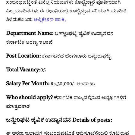
ಸಂಬಂಧಪಟ್ಟಂತೆ ಏನೆಲ್ಲ ನಿಯಮಗಳು ಕೊಟ್ಟಿದ್ದಾರೆ ಪೂರ್ತಿಯಾಗಿ
ಎಲ್ಲ ಮಾಹಿತಿಗಳು ಈ ಲೇಖನಿಯಲ್ಲಿ ಕೊಟ್ಟಿದ್ದೇವೆ ಸರಿಯಾಗಿ ಮಾಹಿತಿ
ತಿಳಿದುಕೊಂಡು
ಅಪ್ಲಿಕೇಶನ್ ಹಾಕಿ,
Department Name:
ಬಣ್ಣಾರಿಘಟ್ಟ ಜೈವಿಕ ಉದ್ಯಾನವನ
ಕರ್ನಾಟಕ ಅರಣ್ಯ ಇಲಾಖೆ
Post Location:
ಕರ್ನಾಟಕದ ಬೆಂಗಳೂರು ಬನ್ನೇರುಘಟ್ಟ
Total Vacancy
:05
Salary Per Month:
Rs,30,000/- ಅಂದಾಜು
Who should apply?
ಕರ್ನಾಟಕ ರಾಜ್ಯದಲ್ಲಿರುವ ಅಭ್ಯರ್ಥಿಗಳಿಗೆ
ಮಾತ್ರವಕಾಶ
ಬನ್ನೇರಿಘಟ ಜೈವಿಕ ಉದ್ಯಾನವನ Details of posts:
ಈ ಅರಣ್ಯ ಇಲಾಖೆಗೆ ಸಂಬಂಧಪಟ್ಟಂತೆ ಅಧಿಸೂಚನೆಯಲ್ಲಿ ಕೊಟ್ಟಿರುವ