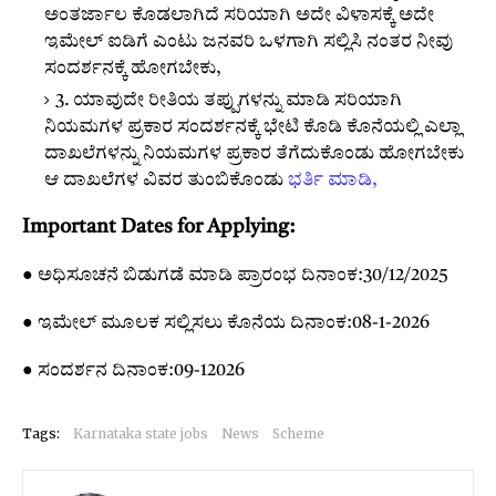
ಅಂತರ್ಜಾಲ ಕೊಡಲಾಗಿದೆ ಸರಿಯಾಗಿ ಅದೇ ವಿಳಾಸಕ್ಕೆ ಅದೇ
ಇಮೇಲ್ ಐಡಿಗೆ ಎಂಟು ಜನವರಿ ಒಳಗಾಗಿ ಸಲ್ಲಿಸಿ ನಂತರ ನೀವು
ಸಂದರ್ಶನಕ್ಕೆ ಹೋಗಬೇಕು,
3. ಯಾವುದೇ ರೀತಿಯ ತಪ್ಪುಗಳನ್ನು ಮಾಡಿ ಸರಿಯಾಗಿ
ನಿಯಮಗಳ ಪ್ರಕಾರ ಸಂದರ್ಶನಕ್ಕೆ ಭೇಟಿ ಕೊಡಿ ಕೊನೆಯಲ್ಲಿ ಎಲ್ಲಾ
ದಾಖಲೆಗಳನ್ನು ನಿಯಮಗಳ ಪ್ರಕಾರ ತೆಗೆದುಕೊಂಡು ಹೋಗಬೇಕು
ಆ ದಾಖಲೆಗಳ ವಿವರ ತುಂಬಿಕೊಂಡು
ಭರ್ತಿ ಮಾಡಿ,
Important Dates for Applying:
● ಅಧಿಸೂಚನೆ ಬಿಡುಗಡೆ ಮಾಡಿ ಪ್ರಾರಂಭ ದಿನಾಂಕ:30/12/2025
● ಇಮೇಲ್ ಮೂಲಕ ಸಲ್ಲಿಸಲು ಕೊನೆಯ ದಿನಾಂಕ:08-1-2026
● ಸಂದರ್ಶನ ದಿನಾಂಕ:09-12026
Tags:
Karnataka state jobs
News
Scheme