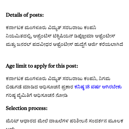
Details of posts:
ಕರ್ನಾಟಕ ಮಂಗಳೂರು ವಿದ್ಯುತ್ ಸರಬರಾಜು ಕಂಪನಿ
ನಿಯಮಿತದಲ್ಲಿ, ಆಪ್ರೆಂಟಿಸ್ ಟೆಕ್ನಿಷಿಯನ್ ಡಿಪ್ಲೋಮಾ ಆಫ್ರೆಂಟೀಸ್
ಮತ್ತು ಜನರಲ್ ಪದವೀಧರ ಆಫ್ರೆಂಟೀಸ್ ಹುದ್ದೆಗೆ ಅರ್ಜಿ ಕರೆಯಲಾಗಿದೆ
Age limit to apply for this post:
ಕರ್ನಾಟಕ ಮಂಗಳೂರು ವಿದ್ಯುತ್ ಸರಬರಾಜು ಕಂಪನಿ, ನಿಗಮ
ಬಿಡುಗಡೆ ಮಾಡಿದ ಅಧಿಸೂಚನೆ ಪ್ರಕಾರ
ಕನಿಷ್ಠ 18 ವರ್ಷ ಆಗಿರಬೇಕು
ಗರಿಷ್ಠ ವೈಮಿತಿಗೆ ಅಧಿಸೂಚನೆ ನೋಡಿ
Selection process:
ಮೆರಿಟ್ ಆಧಾರದ ಮೇಲೆ ದಾಖಲೆಗಳ ಪರಿಶೀಲನೆ ಸಂದರ್ಶನ ಮೂಲಕ