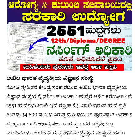
ಅಖಿಲ ಭಾರತ ವೈದ್ಯಕೀಯ ವಿಜ್ಞಾನ ಸಂಸ್ಥೆ:
ನೋಡಿ ಸ್ನೇಹಿತರೆ ಕೇಂದ್ರ ಸರಕಾರದಿಂದ ಅಖಿಲ ಭಾರತ ವೈದ್ಯಕೀಯ
ವಿಜ್ಞಾನ ಸಂಸ್ಥೆಯಲ್ಲಿ ನರ್ಸಿಂಗ್ ಅಧಿಕಾರಿ ಹುದ್ದೆಗೆ ಅರ್ಜಿ ಕರೆಯಲಾಗಿದೆ
2551 ಹುದ್ದೆಗಳು ಖಾಲಿ ಇದೆ ಗ್ರೂಪ್ ಬೀ ಖಾಲಿ ಇರುವ ಹುದ್ದೆ ಪ್ರತಿ
ತಿಂಗಳು 34,800 ಸಂಬಳ ಸಿಗುತ್ತೆ ಮಹಿಳೆಯರಿಗೆ ಪುರುಷರಿಗೆ ಅವಕಾಶ
ಸಂಪೂರ್ಣವಾಗಿ ಕೇಂದ್ರ ಸರ್ಕಾರ ಹುದ್ದೆ ಇದರ ಬಗ್ಗೆನೇ ಎಲ್ಲ
ಮಾಹಿತಿಗಳು ಈ ಲೇಖನಿಯಲ್ಲಿ ತಿಳಿಸಿಕೊಟ್ಟಿದ್ದೇವೆ ಸಂಸ್ಥೆಯ ಹೆಸರು