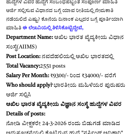
ಹುದ್ದೆಗಳ ವಿವರ ಹುದ್ದೆಗೆ ಸಂಬಂಧಪಟ್ಟಂತೆ ಸಂಪೂರ್ಣ ಮಾಹಿತಿ
ಅರ್ಜಿ ಸಲ್ಲಿಸುವ ವಿಧಾನದ ಬಗ್ಗೆ ಯಾವ ರೀತಿಯಲ್ಲಿ ನೇಮಕಾತಿ
ನಡೆಯಲಿದೆ ಎಷ್ಟು? ಕೊನೆಯ ದಿನಾಂಕ ಎಲ್ಲದರ ಬಗ್ಗೆ ಪೂರ್ತಿಯಾಗಿ
ಮಾಹಿತಿ
ಈ ಲೇಖನಿಯಲ್ಲಿ ತಿಳಿಸಿಕೊಟ್ಟಿದ್ದೇವೆ,
Department Name:
ಅಖಿಲ ಭಾರತ ವೈದ್ಯಕೀಯ ವಿಧಾನ
ಸಂಸ್ಥೆ(AIIMS)
Post Location:
ನವದೆಹಲಿಯಲ್ಲಿ ಅಖಿಲ ಭಾರತದಲ್ಲಿ
Total Vacancy:
2551 posts
Salary Per Month:
₹9300/- ರಿಂದ ₹34000/- ವರೆಗೆ
Who should apply?
ಭಾರತೀಯ ಮಹಿಳೆಯರ ಪುರುಷರು
ಅರ್ಜಿ ಸಲ್ಲಿಸಿ
ಅಖಿಲ ಭಾರತ ವೈದ್ಯಕೀಯ ವಿಜ್ಞಾನ ಸಂಸ್ಥೆ ಹುದ್ದೆಗಳ ವಿವರ
Details of posts:
ನೋಡಿ ವೀಕ್ಷಕರೇ 24-3-2026 ರಂದು ಬಿಡುಗಡೆ ಮಾಡಿದ
ಅದುಸೂಚನೆಯಲ್ಲಿ ಕೊಟ್ಟಿರುವ ಹುದ್ದೆ "ನರ್ಸಿಂಗ್ ಅಧಿಕಾರಿ"