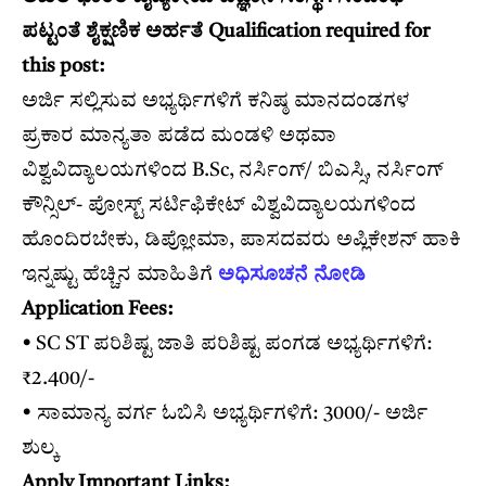
ಪಟ್ಟಂತೆ ಶೈಕ್ಷಣಿಕ ಅರ್ಹತೆ Qualification required for
this post:
ಅರ್ಜಿ ಸಲ್ಲಿಸುವ ಅಭ್ಯರ್ಥಿಗಳಿಗೆ ಕನಿಷ್ಠ ಮಾನದಂಡಗಳ
ಪ್ರಕಾರ ಮಾನ್ಯತಾ ಪಡೆದ ಮಂಡಳಿ ಅಥವಾ
ವಿಶ್ವವಿದ್ಯಾಲಯಗಳಿಂದ B.Sc, ನರ್ಸಿಂಗ್/ ಬಿಎಸ್ಸಿ, ನರ್ಸಿಂಗ್
ಕೌನ್ಸಿಲ್- ಪೋಸ್ಟ್ ಸರ್ಟಿಫಿಕೇಟ್ ವಿಶ್ವವಿದ್ಯಾಲಯಗಳಿಂದ
ಹೊಂದಿರಬೇಕು, ಡಿಪ್ಲೋಮಾ, ಪಾಸದವರು ಅಪ್ಲಿಕೇಶನ್ ಹಾಕಿ
ಇನ್ನಷ್ಟು ಹೆಚ್ಚಿನ ಮಾಹಿತಿಗೆ
ಅಧಿಸೂಚನೆ ನೋಡಿ
Application Fees:
• SC ST ಪರಿಶಿಷ್ಟ ಜಾತಿ ಪರಿಶಿಷ್ಟ ಪಂಗಡ ಅಭ್ಯರ್ಥಿಗಳಿಗೆ:
₹2.400/-
• ಸಾಮಾನ್ಯ ವರ್ಗ ಓಬಿಸಿ ಅಭ್ಯರ್ಥಿಗಳಿಗೆ: 3000/- ಅರ್ಜಿ
ಶುಲ್ಕ
Apply Important Links: