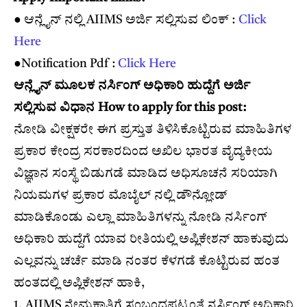
● ಆನ್ಲೈನ್ ನಲ್ಲಿ AIIMS ಅರ್ಜಿ ಸಲ್ಲಿಸುವ ಲಿಂಕ್ :
Click
Here
●Notification Pdf :
Click Here
ಆನ್ಲೈನ್ ಮೂಲಕ ನರ್ಸಿಂಗ್ ಅಧಿಕಾರಿ ಹುದ್ದೆಗೆ ಅರ್ಜಿ
ಸಲ್ಲಿಸುವ ವಿಧಾನ How to apply for this post:
ನೋಡಿ ವೀಕ್ಷಕರೇ ಈಗ ಪ್ರಸ್ತುತ ತಿಳಿಸಿಕೊಟ್ಟಿರುವ ಮಾಹಿತಿಗಳ
ಪ್ರಕಾರ ಕೇಂದ್ರ ಸರಕಾರದಿಂದ ಅಖಿಲ ಭಾರತ ವೈದ್ಯಕೀಯ
ವಿಜ್ಞಾನ ಸಂಸ್ಥೆ ಬಿಡುಗಡೆ ಮಾಡಿದ ಅಧಿಸೂಚನೆ ಸರಿಯಾಗಿ
ನಿಯಮಗಳ ಪ್ರಕಾರ ಮೊಬೈಲ್ ನಲ್ಲಿ ಡೌನ್ಲೋಡ್
ಮಾಡಿಕೊಂಡು ಎಲ್ಲಾ ಮಾಹಿತಿಗಳನ್ನು ನೋಡಿ ನರ್ಸಿಂಗ್
ಅಧಿಕಾರಿ ಹುದ್ದೆಗೆ ಯಾವ ರೀತಿಯಲ್ಲಿ ಅಪ್ಲಿಕೇಶನ್ ಹಾಕುವುದು
ಎಲ್ಲವನ್ನು ಚರ್ಚೆ ಮಾಡಿ ನಂತರ ಕೆಳಗಡೆ ಕೊಟ್ಟಿರುವ ಹಂತ
ಹಂತದಲ್ಲಿ ಅಪ್ಲಿಕೇಶನ್ ಹಾಕಿ,
1. AIIMS ನೇಮಕಾತಿಗೆ ಸಂಬಂಧಪಟ್ಟಂತೆ ನರ್ಸಿಂಗ್ ಅಧಿಕಾರಿ