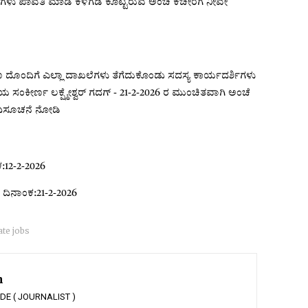
ಲೆಗಳು ಪಾವತಿ ಮಾಡಿ ಕೆಳಗಡೆ ಕೊಟ್ಟಿರುವ ಅಂಚೆ ಕಚೇರಿಗೆ ನೀವೇ
ರಣ ದೊಂದಿಗೆ ಎಲ್ಲಾ ದಾಖಲೆಗಳು ತೆಗೆದುಕೊಂಡು ಸದಸ್ಯ ಕಾರ್ಯದರ್ಶಿಗಳು
ಂಕೀರ್ಣ ಲಕ್ಷ್ಮೇಶ್ವರ್ ಗದಗ್ - 21-2-2026 ರ ಮುಂಚಿತವಾಗಿ ಅಂಚೆ
ೆ ಅಧಿಸೂಚನೆ ನೋಡಿ
ಕ:12-2-2026
 ದಿನಾಂಕ:21-2-2026
ate jobs
n
 ( JOURNALIST )