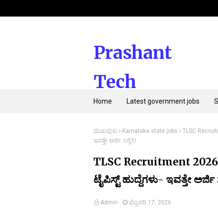
Prashant
Tech
Home
Latest government jobs
Kannada
ಮುಖಪುಟ
Karnataka state jobs
TLSC Recruitme
ಇವತ್ತೇ ಅರ್ಜಿ ಸಲ್ಲಿಸಿ!
TLSC Recruitment 2026: ಪರ
ಟೈಪಿಸ್ಟ್ ಹುದ್ದೆಗಳು- ಇವತ್ತೇ ಅರ್ಜಿ ಸ
Admin
ಫೆಬ್ರವರಿ 17, 2026