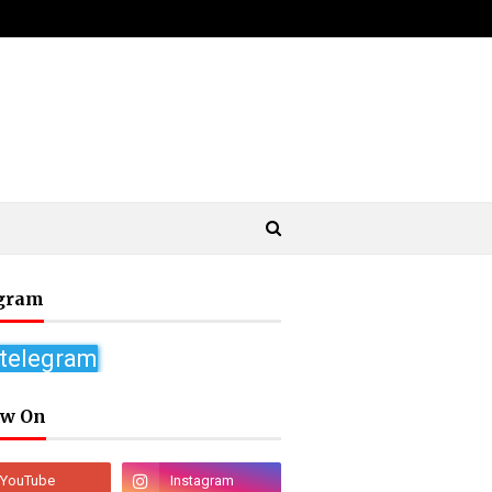
gram
 telegram
ow On