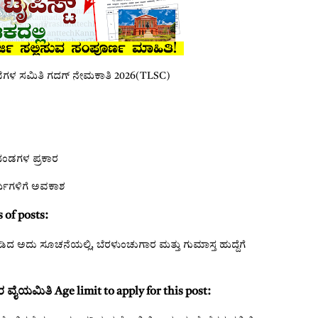
ಗಳ ಸಮಿತಿ ಗದಗ್ ನೇಮಕಾತಿ 2026(T
LSC)
ಂಡಗಳ ಪ್ರಕಾರ
್ಥಿಗಳಿಗೆ ಅವಕಾಶ
 of posts:
ದ ಅದು ಸೂಚನೆಯಲ್ಲಿ, ಬೆರಳುಂಚುಗಾರ ಮತ್ತು ಗುಮಾಸ್ತ ಹುದ್ದೆಗೆ
ವೈಯಮಿತಿ Age limit to apply for this post: