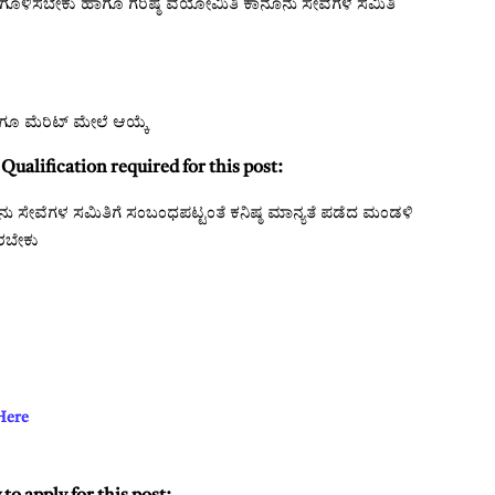
ಣಗೊಳಿಸಬೇಕು ಹಾಗೂ ಗರಿಷ್ಠ ವಯೋಮಿತಿ ಕಾನೂನು ಸೇವೆಗಳ ಸಮಿತಿ
ೂ ಮೆರಿಟ್ ಮೇಲೆ ಆಯ್ಕೆ
Qualification required for this post:
ೂನು ಸೇವೆಗಳ ಸಮಿತಿಗೆ ಸಂಬಂಧಪಟ್ಟಂತೆ ಕನಿಷ್ಠ ಮಾನ್ಯತೆ ಪಡೆದ ಮಂಡಳಿ
ಿರಬೇಕು
 Here