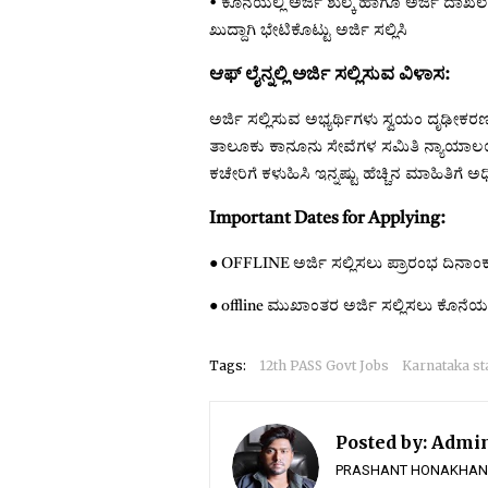
• ಕೊನೆಯಲ್ಲಿ ಅರ್ಜಿ ಶುಲ್ಕ ಹಾಗೂ ಅರ್ಜಿ ದಾಖ
ಖುದ್ದಾಗಿ ಭೇಟಿಕೊಟ್ಟು ಅರ್ಜಿ ಸಲ್ಲಿಸಿ
ಆಫ್ ಲೈನ್ನಲ್ಲಿ ಅರ್ಜಿ ಸಲ್ಲಿಸುವ ವಿಳಾಸ:
ಅರ್ಜಿ ಸಲ್ಲಿಸುವ ಅಭ್ಯರ್ಥಿಗಳು ಸ್ವಯಂ ದೃಢೀಕ
ತಾಲೂಕು ಕಾನೂನು ಸೇವೆಗಳ ಸಮಿತಿ ನ್ಯಾಯಾಲಯ ಸ
ಕಚೇರಿಗೆ ಕಳುಹಿಸಿ ಇನ್ನಷ್ಟು ಹೆಚ್ಚಿನ ಮಾಹಿತಿಗ
Important Dates for Applying:
● OFFLINE ಅರ್ಜಿ ಸಲ್ಲಿಸಲು ಪ್ರಾರಂಭ ದಿನಾಂ
● offline ಮುಖಾಂತರ ಅರ್ಜಿ ಸಲ್ಲಿಸಲು ಕೊನೆಯ
Tags:
12th PASS Govt Jobs
Karnataka st
Posted by:
Admi
PRASHANT HONAKHANDE