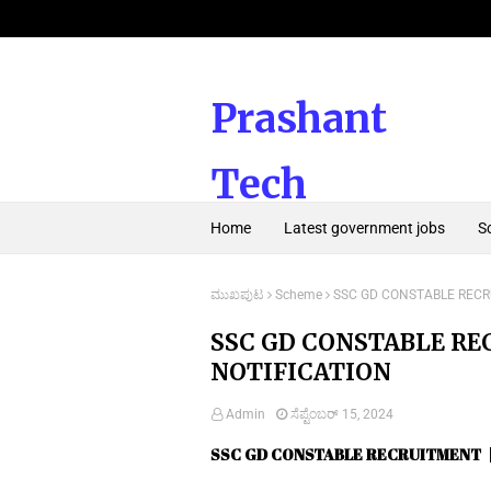
Prashant
Tech
Home
Latest government jobs
S
Kannada
ಮುಖಪುಟ
Scheme
SSC GD CONSTABLE RECR
SSC GD CONSTABLE RE
NOTIFICATION
Admin
ಸೆಪ್ಟೆಂಬರ್ 15, 2024
SSC GD CONSTABLE RECRUITMENT |