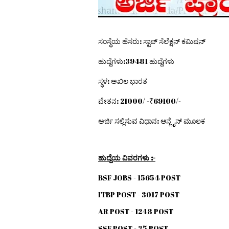
ಸಂಸ್ಥೆಯ ಹೆಸರು: ಸ್ಟಾಪ್ ಸೆಲೆಕ್ಷನ್ ಕಮಿಷನ್
ಹುದ್ದೆಗಳು:39481 ಹುದ್ದೆಗಳು
ಸ್ಥಳ: ಅಖಿಲ ಭಾರತ
ವೇತನ: 21000/ -₹69100/-
ಅರ್ಜಿ ಸಲ್ಲಿಸುವ ವಿಧಾನ: ಆನ್ಲೈನ್ ಮೂಲಕ
ಹುದ್ದೆಯ ವಿವರಗಳು :-
BSF JOBS - 15654 POST
ITBP POST - 3017 POST
AR POST - 1248 POST
SSF POST - 35 POST