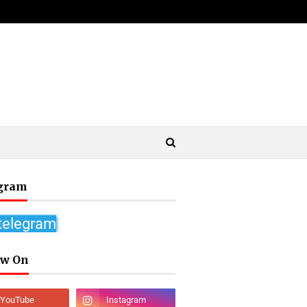
gram
 telegram
ow On