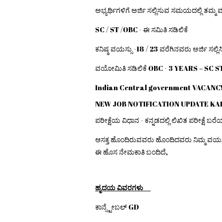
ಅಭ್ಯರ್ಥಿಗಳಿಗೆ ಅರ್ಜಿ ಸಲ್ಲಿಸುವ ಸಮಯದಲ್ಲಿ ತಮ್ಮ 
SC / ST /OBC - ಈ ಸಮಿತಿ ಸಡಿಲಿಕೆ
ಕನಿಷ್ಠ ವಯಸ್ಸು -18 / 23 ವರೆಗಿನವರು ಅರ್ಜಿ ಸಲ್ಲಿಸ
ವಯೋಮಿತಿ ಸಡಿಲಿಕೆ OBC - 3 YEARS = SC S
Indian Central government VACAN
NEW JOB NOTIFICATION UPDATE K
ಪರೀಕ್ಷೆಯ ವಿಧಾನ - ಕನ್ನಡದಲ್ಲಿ ಲಿಖಿತ ಪರೀಕ್ಷೆ ಬ
ಆಸಕ್ತ ಹೊಂದಿರುವವರು ಹೊಂದಿದವರು ನಿಮ್ಮ ವಯಸ್
ಈ ಹೊಸ ನೇಮಕಾತಿ ಬಂದಿದೆ,
ಹೃದಯ ವಿವರಗಳು
ಕಾನ್ಸ್ಟೇಬಲ್ GD