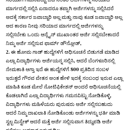
ಮಾರ್ಗದಲ್ಲಿ ಸಲ್ಲಿಸಿ ಏನಾದರೂ ತಪ್ಪಾಗಿ ಅರ್ಜಿಗಳನ್ನು ಸಲ್ಲಿಸಿದರೆ
ಅದಕ್ಕೆ ಸರ್ಕಾರ ಜವಾಬ್ದಾರಿ ಅಲ್ಲ ಮತ್ತು ನಾವು ಕೂಡ ಜವಾಬ್ದಾರಿ ಅಲ್ಲ
ಆದ ಕಾರಣ ನೀವು ಸರಿಯಾದ ಮಾರ್ಗದಲ್ಲಿ ಅರ್ಜಿಗಳನ್ನು
ಸಲ್ಲಿಸಬೇಕು ಒಂದು ಆನ್ಲೈನ್ ಮುಖಾಂತರ ಅರ್ಜಿ ಸಲ್ಲಿಸಬೇಕಾದರೆ
ನಿಮ್ಮ ಅರ್ಜಿ ಸಲ್ಲಿಸುವ ಫಾರ್ಮ್ ಡೌನ್ಲೋಡ್,
2. ಈ ಹೋಮ ಗಾಡ್ ಹುದ್ದೆಗಳಿಗೆ ಅಧಿಸೂಚನೆ ಬಿಡುಗಡೆ ಮಾಡಿದ
ಎಲ್ಲಾ ವಿದ್ಯಾರ್ಥಿಗಳು ಅರ್ಜಿಯನ್ನ ಸಲ್ಲಿಸಿ, ಆದರೆ ಬೆಂಗಳೂರಿನಲ್ಲಿ
ನೇಮಕಾತಿ ಆಗ್ತಾ ಇದೆ ಈ ಹುದ್ದೆಗಳಿಗೆ 800 ಪ್ರತಿದಿನ ಸಂಬಳ
ಇರುತ್ತದೆ ಗೌರವ ವೇತನ ಅಂತ ಹೇಳಿ ಇದಕ್ಕೆ ಸಂಬಂಧ ಇರುವ ಎಲ್ಲಾ
ಮಾಹಿತಿ ಕೂಡ ಮೇಲೆ ನೋಟಿಫಿಕೇಶನ್ ಅಂದರೆ ಅಧಿಸೂಚನೆಯಲ್ಲಿ
ಕೊಡಲಾಗಿದೆ ಎಲ್ಲಾ ವಿದ್ಯಾರ್ಥಿಗಳು ಗಮನವಿಟ್ಟು ನೋಡಿಕೊಳ್ಳಿ,
ವಿದ್ಯಾರ್ಥಿಗಳು ಮಹಿಳೆಯರು ಪುರುಷರು ಅರ್ಜಿ ಸಲ್ಲಿಸಬಹುದು
ಆದರೆ ನಿಮ್ಮ ದಾಖಲಾತಿ ನೋಡಿಕೊಂಡು ಅರ್ಜಿಗಳನ್ನು ಭರ್ತಿ ಮಾಡಿ
ಸ್ವಲ್ಪ ಮಿಸ್ಟೇಕ್ ಆದರೆ ಮತ್ತೆ ಅರ್ಜಿ ಸಲ್ಲಿಸುವಾಗ ತಿದ್ದುಪಡಿ ಅರ್ಜಿ