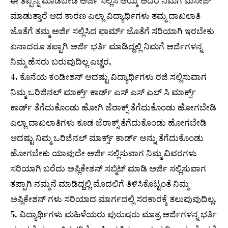
ಈ ತಪ್ಪನ್ನ ಮಾಡಬೇಡಿ ಅರ್ಜಿ ಸಲ್ಲಿಸಿ ಆಯ್ಕೆ ಆದರೆ ನಿಮಗೆ ಮೆಸೇಜ್
ಮಾಡುತ್ತಾರೆ ಆದ ಕಾರಣ ಎಲ್ಲಾ ವಿದ್ಯಾರ್ಥಿಗಳು ತಮ್ಮ ದಾಖಲಾತಿ
ಜೊತೆಗೆ ತಮ್ಮ ಅರ್ಜಿ ಸಲ್ಲಿಸಿದ ಫಾರ್ಮ್ ಜೊತೆಗೆ ಸರಿಯಾಗಿ ಇರಬೇಕು
ಏನಾದರೂ ತಪ್ಪಾಗಿ ಅರ್ಜಿ ಭರ್ತಿ ಮಾಡಿದ್ದಲ್ಲಿ ನಿಮಗೆ ಅರ್ಜಿಗಳನ್ನ
ನಿಮ್ಮ ಹೆಸರು ಬರುವುದಿಲ್ಲ ಎಚ್ಚರ,
4. ಕೊನೆಯ ಕಂಡೀಶನ್ ಆದಷ್ಟು ವಿದ್ಯಾರ್ಥಿಗಳು ರಜಿ ಸಲ್ಲಿಸುವಾಗ
ನಿಮ್ಮ ಒರಿಜಿನಲ್ ಮಾರ್ಕ್ಸ್ ಕಾರ್ಡ್ ಎಸ್ ಎಸ್ ಎಲ್ ಸಿ ಮಾರ್ಕ್ಸ್
ಕಾರ್ಡ್ ತೆಗೆದುಕೊಂಡು ಹೋಗಿ ಜೆರಾಕ್ಸ್ ತೆಗೆದುಕೊಂಡು ಹೋಗಬೇಡಿ
ಎಲ್ಲಾ ದಾಖಲಾತಿಗಳು ಕೂಡ ಜೆರಾಕ್ಸ್ ತೆಗೆದುಕೊಂಡು ಹೋಗಬೇಡಿ
ಆದಷ್ಟು ನಿಮ್ಮ ಒರಿಜಿನಲ್ ಮಾರ್ಕ್ಸ್ ಕಾರ್ಡ್ ಅನ್ನು ತೆಗೆದುಕೊಂಡು
ಹೋಗಬೇಕು ಯಾವುದೇ ಅರ್ಜಿ ಸಲ್ಲಿಸುವಾಗ ನಿಮ್ಮ ವಿವರಗಳು
ಸರಿಯಾಗಿ ಬರೆದು ಅಪ್ಲಿಕೇಶನ್ ಸಬ್ಮಿಟ್ ಮಾಡಿ ಅರ್ಜಿ ಸಲ್ಲಿಸುವಾಗ
ತಪ್ಪಾಗಿ ನಮ್ಮನೆ ಮಾಡಿದ್ದಲ್ಲಿ ಮೊದಲಿಗೆ ತಿಳಿಸಿಕೊಟ್ಟಂತೆ ನಿಮ್ಮ
ಅಪ್ಲಿಕೇಶನ್ ಗಳು ಸರಿಯಾದ ಮಾರ್ಗದಲ್ಲಿ ಸರಕಾರಕ್ಕೆ ತಲುಪುವುದಿಲ್ಲ,
5. ವಿದ್ಯಾರ್ಥಿಗಳು ಮಹಿಳೆಯರು ಪುರುಷರು ಮಾತ್ರ ಅರ್ಜಿಗಳನ್ನ ಭರ್ತಿ