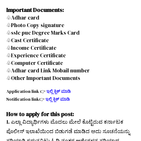
Important Documents:
♧Adhar card
♧Photo Copy
signature
♧sslc puc Degree Marks Card
♧Cast Certificate
♧Income Certificate
♧Experience Certificate
♧Computer Certificate
♧Adhar card Link Mobail number
♧Other Important Documents
Application link 👉
ಇಲ್ಲಿ ಕ್ಲಿಕ್ ಮಾಡಿ
Notification link👉
ಇಲ್ಲಿ ಕ್ಲಿಕ್ ಮಾಡಿ
How to apply for this post:
1. ಎಲ್ಲಾ ವಿದ್ಯಾರ್ಥಿಗಳು ಮೊದಲು ಮೇಲೆ ಕೊಟ್ಟಿರುವ ಕರ್ನಾಟಕ
ಪೊಲೀಸ್ ಇಲಾಖೆಯಿಂದ ಬಿಡುಗಡೆ ಮಾಡಿದ ಅದು ಸೂಚನೆಯನ್ನು
ಸರಿಯಾಗಿ ಗಮನವಿಟ್ಟು ಓದಿ ನಂತರ ಅರ್ಜಿಗಳನ್ನ ಸರಿಯಾದ