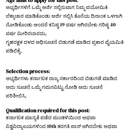
Age limit to apply for this post
:
ಅಭ್ಯರ್ಥಿಗಳಿಗೆ ಒಮ್ಮೆ ಅರ್ಜಿ ಸಲ್ಲಿಸುವಾಗ ನಿಮ್ಮ ವಯೋಮಿತಿ
ಲೆಕ್ಕಾಚಾರ ಮಾಡಿಕೊಂಡು ಅರ್ಜಿ ಸಲ್ಲಿಸಿ ಕೊನೆಯ ದಿನಾಂಕ ಒಳಗಾಗಿ
ನೋಡಿಕೊಂಡು ಅಂದರೆ ಕನಿಷ್ಠ 19 ವರ್ಷ ಆಗಿರಬೇಕು ಗರಿಷ್ಠ 40
ವರ್ಷ ಮೀರಿರಬಾರದು,
ಗೃಹರಕ್ಷಕ ದಳದ ಅಧಿಸೂಚನೆ ಬಿಡುಗಡೆ ಮಾಡಿದ ಪ್ರಕಾರ ವೈಯಮಿತಿ
ಪಡಿಲಿಕ್ಕೆ,
Selection process
:
ಅಭ್ಯರ್ಥಿಗಳು ಕರ್ನಾಟಕ ರಾಜ್ಯ ಸರ್ಕಾರದಿಂದ ಬಿಡುಗಡೆ ಮಾಡಿದ
ಅದು ಸೂಚನೆ ಒಮ್ಮೆ ಗಮನವಿಟ್ಟು ನೋಡಿ ಅದು ಸೂಚನೆ
ಪರಿಶೀಲಿಸಿ,
Qualification required for this post
:
ಕರ್ನಾಟಕ ಮಾನ್ಯತೆ ಪಡೆದ ಮಂಡಳಿಯಿಂದ ಅಥವಾ
ವಿಶ್ವವಿದ್ಯಾಲಯಗಳಿಂದ 10th ತರಗತಿ ಪಾಸ್ ಆಗಿರಬೇಕು ಅಥವಾ