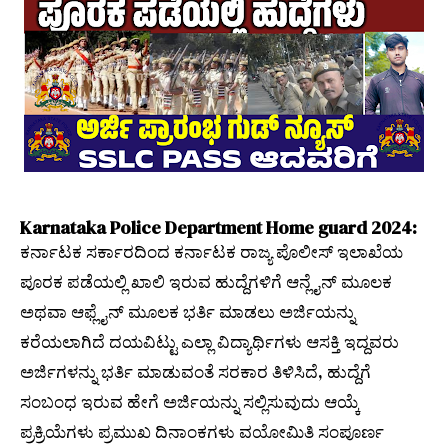
Karnataka Police Department Home guard 2024:
ಕರ್ನಾಟಕ ಸರ್ಕಾರದಿಂದ ಕರ್ನಾಟಕ ರಾಜ್ಯ ಪೊಲೀಸ್ ಇಲಾಖೆಯ
ಪೂರಕ ಪಡೆಯಲ್ಲಿ ಖಾಲಿ ಇರುವ ಹುದ್ದೆಗಳಿಗೆ ಆನ್ಲೈನ್ ಮೂಲಕ
ಅಥವಾ ಆಫ್ಲೈನ್ ಮೂಲಕ ಭರ್ತಿ ಮಾಡಲು ಅರ್ಜಿಯನ್ನು
ಕರೆಯಲಾಗಿದೆ ದಯವಿಟ್ಟು ಎಲ್ಲಾ ವಿದ್ಯಾರ್ಥಿಗಳು ಆಸಕ್ತಿ ಇದ್ದವರು
ಅರ್ಜಿಗಳನ್ನು ಭರ್ತಿ ಮಾಡುವಂತೆ ಸರಕಾರ ತಿಳಿಸಿದೆ, ಹುದ್ದೆಗೆ
ಸಂಬಂಧ ಇರುವ ಹೇಗೆ ಅರ್ಜಿಯನ್ನು ಸಲ್ಲಿಸುವುದು ಆಯ್ಕೆ
ಪ್ರಕ್ರಿಯೆಗಳು ಪ್ರಮುಖ ದಿನಾಂಕಗಳು ವಯೋಮಿತಿ ಸಂಪೂರ್ಣ