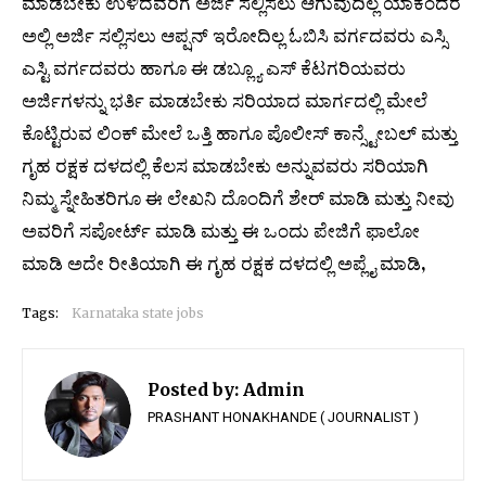
ಮಾಡಬೇಕು ಉಳಿದವರಿಗೆ ಅರ್ಜಿ ಸಲ್ಲಿಸಲು ಆಗುವುದಿಲ್ಲ ಯಾಕೆಂದರೆ
ಅಲ್ಲಿ ಅರ್ಜಿ ಸಲ್ಲಿಸಲು ಆಪ್ಷನ್ ಇರೋದಿಲ್ಲ ಓಬಿಸಿ ವರ್ಗದವರು ಎಸ್ಸಿ
ಎಸ್ಟಿ ವರ್ಗದವರು ಹಾಗೂ ಈ ಡಬ್ಲ್ಯೂ ಎಸ್ ಕೆಟಗರಿಯವರು
ಅರ್ಜಿಗಳನ್ನು ಭರ್ತಿ ಮಾಡಬೇಕು ಸರಿಯಾದ ಮಾರ್ಗದಲ್ಲಿ ಮೇಲೆ
ಕೊಟ್ಟಿರುವ ಲಿಂಕ್ ಮೇಲೆ ಒತ್ತಿ ಹಾಗೂ ಪೊಲೀಸ್ ಕಾನ್ಸ್ಟೇಬಲ್ ಮತ್ತು
ಗೃಹ ರಕ್ಷಕ ದಳದಲ್ಲಿ ಕೆಲಸ ಮಾಡಬೇಕು ಅನ್ನುವವರು ಸರಿಯಾಗಿ
ನಿಮ್ಮ ಸ್ನೇಹಿತರಿಗೂ ಈ ಲೇಖನಿ ದೊಂದಿಗೆ ಶೇರ್ ಮಾಡಿ ಮತ್ತು ನೀವು
ಅವರಿಗೆ ಸಪೋರ್ಟ್ ಮಾಡಿ ಮತ್ತು ಈ ಒಂದು ಪೇಜಿಗೆ ಫಾಲೋ
ಮಾಡಿ ಅದೇ ರೀತಿಯಾಗಿ ಈ ಗೃಹ ರಕ್ಷಕ ದಳದಲ್ಲಿ ಅಪ್ಲೈ ಮಾಡಿ,
Tags:
Karnataka state jobs
Posted by:
Admin
PRASHANT HONAKHANDE ( JOURNALIST )