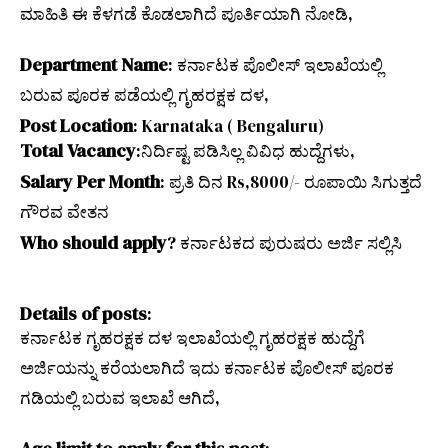
ಮಾಹಿತಿ ಈ ಕೆಳಗಡೆ ಕೊಡಲಾಗಿದೆ ಪೂರ್ತಿಯಾಗಿ ನೋಡಿ,
Department Name
: ಕರ್ನಾಟಕ ಪೊಲೀಸ್ ಇಲಾಖೆಯಲ್ಲಿ
ಬರುವ ಪೂರಕ ಪಡೆಯಲ್ಲಿ ಗೃಹರಕ್ಷಕ ದಳ,
Post Location
: Karnataka ( Bengaluru)
Total Vacancy
:
ನಿರ್ದಿಷ್ಟ ಪಡಿಸಿಲ್ಲ ವಿವಿಧ ಹುದ್ದೆಗಳು,
Salary Per Month
: ಪ್ರತಿ ದಿನ Rs,8000/- ರೂಪಾಯಿ ಸಿಗುತ್ತದೆ
ಗೌರವ ವೇತನ
Who should apply
? ಕರ್ನಾಟಕದ ಪುರುಷರು ಅರ್ಜಿ ಸಲ್ಲಿಸಿ
Details of posts
:
ಕರ್ನಾಟಕ ಗೃಹರಕ್ಷಕ ದಳ ಇಲಾಖೆಯಲ್ಲಿ ಗೃಹರಕ್ಷಕ ಹುದ್ದೆಗೆ
ಅರ್ಜಿಯನ್ನು ಕರೆಯಲಾಗಿದೆ ಇದು ಕರ್ನಾಟಕ ಪೊಲೀಸ್ ಪೂರಕ
ಗಡಿಯಲ್ಲಿ ಬರುವ ಇಲಾಖೆ ಆಗಿದೆ,