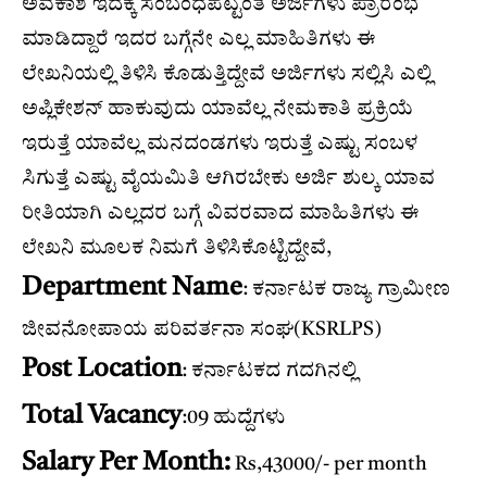
ಅವಕಾಶ ಇದಕ್ಕೆ ಸಂಬಂಧಪಟ್ಟಂತೆ ಅರ್ಜಿಗಳು ಪ್ರಾರಂಭ
ಮಾಡಿದ್ದಾರೆ ಇದರ ಬಗ್ಗೆನೇ ಎಲ್ಲ ಮಾಹಿತಿಗಳು ಈ
ಲೇಖನಿಯಲ್ಲಿ ತಿಳಿಸಿ ಕೊಡುತ್ತಿದ್ದೇವೆ ಅರ್ಜಿಗಳು ಸಲ್ಲಿಸಿ ಎಲ್ಲಿ
ಅಪ್ಲಿಕೇಶನ್ ಹಾಕುವುದು ಯಾವೆಲ್ಲ ನೇಮಕಾತಿ ಪ್ರಕ್ರಿಯೆ
ಇರುತ್ತೆ ಯಾವೆಲ್ಲ ಮನದಂಡಗಳು ಇರುತ್ತೆ ಎಷ್ಟು ಸಂಬಳ
ಸಿಗುತ್ತೆ ಎಷ್ಟು ವೈಯಮಿತಿ ಆಗಿರಬೇಕು ಅರ್ಜಿ ಶುಲ್ಕ ಯಾವ
ರೀತಿಯಾಗಿ ಎಲ್ಲದರ ಬಗ್ಗೆ ವಿವರವಾದ ಮಾಹಿತಿಗಳು ಈ
ಲೇಖನಿ ಮೂಲಕ ನಿಮಗೆ ತಿಳಿಸಿಕೊಟ್ಟಿದ್ದೇವೆ,
Department Name
: ಕರ್ನಾಟಕ ರಾಜ್ಯ ಗ್ರಾಮೀಣ
ಜೀವನೋಪಾಯ ಪರಿವರ್ತನಾ ಸಂಘ(KSRLPS)
Post Location
: ಕರ್ನಾಟಕದ ಗದಗಿನಲ್ಲಿ
Total Vacancy
:09 ಹುದ್ದೆಗಳು
Salary Per Month:
Rs,43000/- per month