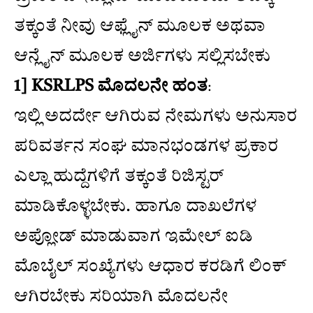
ತಕ್ಕಂತೆ ನೀವು ಆಫ್ಲೈನ್ ಮೂಲಕ ಅಥವಾ
ಆನ್ಲೈನ್ ಮೂಲಕ ಅರ್ಜಿಗಳು ಸಲ್ಲಿಸಬೇಕು
1] KSRLPS ಮೊದಲನೇ ಹಂತ
:
ಇಲ್ಲಿ ಅದರ್ದೇ ಆಗಿರುವ ನೇಮಗಳು ಅನುಸಾರ
ಪರಿವರ್ತನ ಸಂಘ ಮಾನಭಂಡಗಳ ಪ್ರಕಾರ
ಎಲ್ಲಾ ಹುದ್ದೆಗಳಿಗೆ ತಕ್ಕಂತೆ ರಿಜಿಸ್ಟರ್
ಮಾಡಿಕೊಳ್ಳಬೇಕು. ಹಾಗೂ ದಾಖಲೆಗಳ
ಅಪ್ಲೋಡ್ ಮಾಡುವಾಗ ಇಮೇಲ್ ಐಡಿ
ಮೊಬೈಲ್ ಸಂಖ್ಯೆಗಳು ಆಧಾರ ಕರಡಿಗೆ ಲಿಂಕ್
ಆಗಿರಬೇಕು ಸರಿಯಾಗಿ ಮೊದಲನೇ