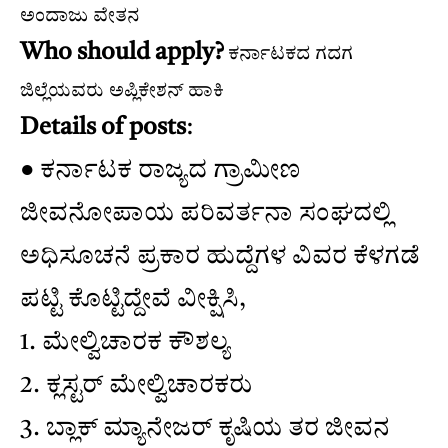
ಅಂದಾಜು ವೇತನ
Who should apply?
ಕರ್ನಾಟಕದ ಗದಗ
ಜಿಲ್ಲೆಯವರು ಅಪ್ಲಿಕೇಶನ್ ಹಾಕಿ
Details of posts
:
● ಕರ್ನಾಟಕ ರಾಜ್ಯದ ಗ್ರಾಮೀಣ
ಜೀವನೋಪಾಯ ಪರಿವರ್ತನಾ ಸಂಘದಲ್ಲಿ
ಅಧಿಸೂಚನೆ ಪ್ರಕಾರ ಹುದ್ದೆಗಳ ವಿವರ ಕೆಳಗಡೆ
ಪಟ್ಟಿ ಕೊಟ್ಟಿದ್ದೇವೆ ವೀಕ್ಷಿಸಿ,
1. ಮೇಲ್ವಿಚಾರಕ ಕೌಶಲ್ಯ
2. ಕ್ಲಸ್ಟರ್ ಮೇಲ್ವಿಚಾರಕರು
3. ಬ್ಲಾಕ್ ಮ್ಯಾನೇಜರ್ ಕೃಷಿಯ ತರ ಜೀವನ