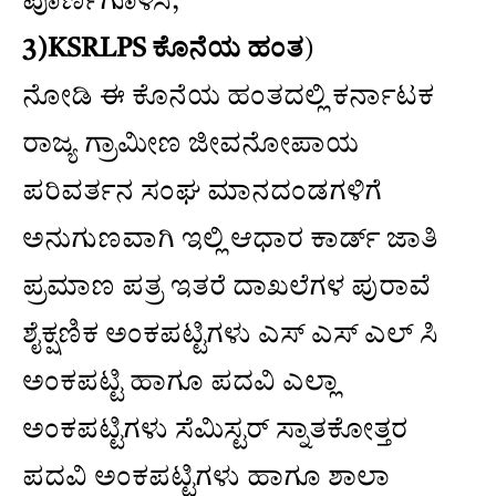
ಪೂರ್ಣಗೊಳಿಸಿ,
3)KSRLPS ಕೊನೆಯ ಹಂತ
)
ನೋಡಿ ಈ ಕೊನೆಯ ಹಂತದಲ್ಲಿ ಕರ್ನಾಟಕ
ರಾಜ್ಯ ಗ್ರಾಮೀಣ ಜೀವನೋಪಾಯ
ಪರಿವರ್ತನ ಸಂಘ ಮಾನದಂಡಗಳಿಗೆ
ಅನುಗುಣವಾಗಿ ಇಲ್ಲಿ ಆಧಾರ ಕಾರ್ಡ್ ಜಾತಿ
ಪ್ರಮಾಣ ಪತ್ರ ಇತರೆ ದಾಖಲೆಗಳ ಪುರಾವೆ
ಶೈಕ್ಷಣಿಕ ಅಂಕಪಟ್ಟಿಗಳು ಎಸ್ ಎಸ್ ಎಲ್ ಸಿ
ಅಂಕಪಟ್ಟಿ ಹಾಗೂ ಪದವಿ ಎಲ್ಲಾ
ಅಂಕಪಟ್ಟಿಗಳು ಸೆಮಿಸ್ಟರ್ ಸ್ನಾತಕೋತ್ತರ
ಪದವಿ ಅಂಕಪಟ್ಟಿಗಳು ಹಾಗೂ ಶಾಲಾ