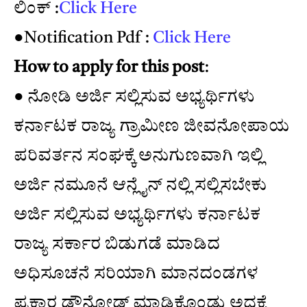
ಲಿಂಕ್ :
Click Here
●Notification Pdf :
Click Here
How to apply for this post
:
● ನೋಡಿ ಅರ್ಜಿ ಸಲ್ಲಿಸುವ ಅಭ್ಯರ್ಥಿಗಳು
ಕರ್ನಾಟಕ ರಾಜ್ಯ ಗ್ರಾಮೀಣ ಜೀವನೋಪಾಯ
ಪರಿವರ್ತನ ಸಂಘಕ್ಕೆ ಅನುಗುಣವಾಗಿ ಇಲ್ಲಿ
ಅರ್ಜಿ ನಮೂನೆ ಆನ್ಲೈನ್ ನಲ್ಲಿ ಸಲ್ಲಿಸಬೇಕು
ಅರ್ಜಿ ಸಲ್ಲಿಸುವ ಅಭ್ಯರ್ಥಿಗಳು ಕರ್ನಾಟಕ
ರಾಜ್ಯ ಸರ್ಕಾರ ಬಿಡುಗಡೆ ಮಾಡಿದ
ಅಧಿಸೂಚನೆ ಸರಿಯಾಗಿ ಮಾನದಂಡಗಳ
ಪ್ರಕಾರ ಡೌನ್ಲೋಡ್ ಮಾಡಿಕೊಂಡು ಅದಕ್ಕೆ